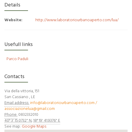
Details
Website:
http://www.laboratoriourbanoaperto.com/lua/
Usefull links
Parco Paduli
Contacts
Via della vittoria, 151
San Cassiano
,
LE
Email address:
info@laboratoriourbanoaperto.com /
associazionelua@gmail.com
Phone:
0832332010
40° 3' 15.0732" N
,
18° 19' 41.9376" E
See map:
Google Maps