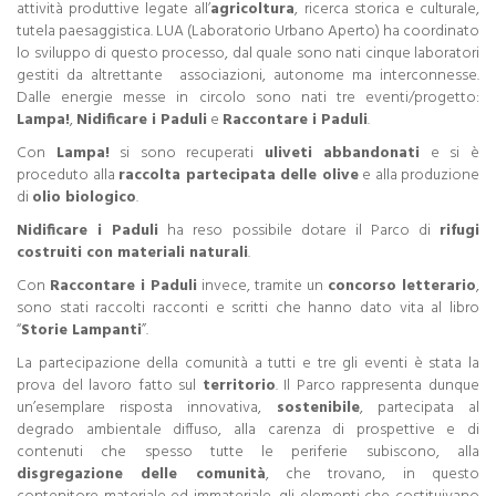
attività produttive legate all’
agricoltura
, ricerca storica e culturale,
tutela paesaggistica. LUA (Laboratorio Urbano Aperto) ha coordinato
lo sviluppo di questo processo, dal quale sono nati cinque laboratori
gestiti da altrettante associazioni, autonome ma interconnesse.
Dalle energie messe in circolo sono nati tre eventi/progetto:
Lampa!
,
Nidificare i Paduli
e
Raccontare i Paduli
.
Con
Lampa!
si sono recuperati
uliveti abbandonati
e si è
proceduto alla
raccolta partecipata delle olive
e alla produzione
di
olio biologico
.
Nidificare i Paduli
ha reso possibile dotare il Parco di
rifugi
costruiti con materiali naturali
.
Con
Raccontare i Paduli
invece, tramite un
concorso letterario
,
sono stati raccolti racconti e scritti che hanno dato vita al libro
“
Storie Lampanti
”.
La partecipazione della comunità a tutti e tre gli eventi è stata la
prova del lavoro fatto sul
territorio
. Il Parco rappresenta dunque
un’esemplare risposta innovativa,
sostenibile
, partecipata al
degrado ambientale diffuso, alla carenza di prospettive e di
contenuti che spesso tutte le periferie subiscono, alla
disgregazione delle comunità
, che trovano, in questo