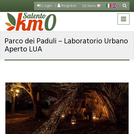
Skip to main content
Login
Register
Search
(0) Items
Sea
for
Parco dei Paduli – Laboratorio Urbano
Aperto LUA