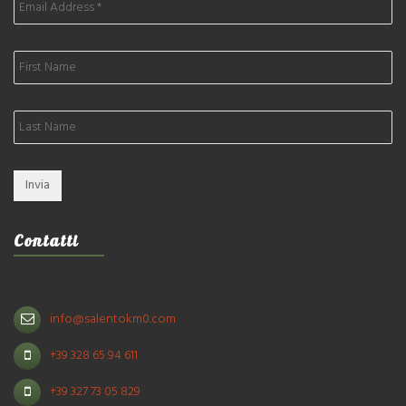
Contatti
info@salentokm0.com
+39 328 65 94 611
+39 327 73 05 829