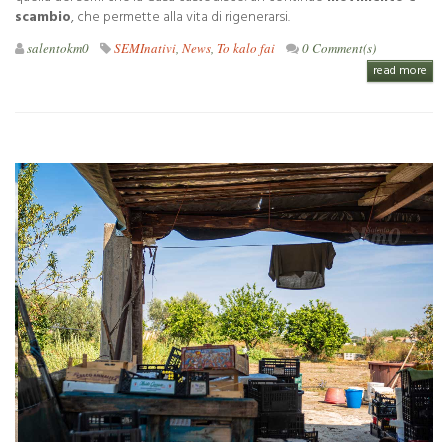
scambio
, che permette alla vita di rigenerarsi.
salentokm0
SEMInativi
,
News
,
To kalo fai
0 Comment(s)
read more