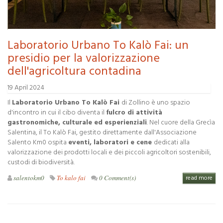
Laboratorio Urbano To Kalò Fai: un
presidio per la valorizzazione
dell'agricoltura contadina
19 April 2024
Il
Laboratorio Urbano To Kalò Fai
di Zollino è uno spazio
d'incontro in cui il cibo diventa il
fulcro di attività
gastronomiche, culturale ed esperienziali
. Nel cuore della Grecìa
Salentina, il To Kalò Fai, gestito direttamente dall'Associazione
Salento Km0 ospita
eventi, laboratori e cene
dedicati alla
valorizzazione dei prodotti locali e dei piccoli agricoltori sostenibili,
custodi di biodiversità.
salentokm0
To kalo fai
0 Comment(s)
read more