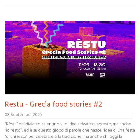
Restu - Grecìa food stories #2
08 September 2025
“Rèstu” nel dialetto salentino vuol dire selvatico, agreste, ma anche
“io resto”, ed è su questo gioco di parole che nasce l’idea di una festa
“di chi resta” per celebrare sì la tradizione, ma anche chi oggi la