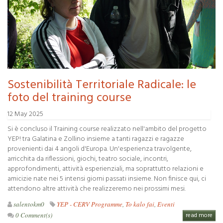
Sostenibilità Territoriale Radicale: le
foto del training course
12 May 2025
Si è concluso il Training course realizzato nell'ambito del progetto
YEP! tra Galatina e Zollino insieme a tanti ragazzi e ragazze
provenienti dai 4 angoli d'Europa. Un'esperienza travolgente,
arricchita da riflessioni, giochi, teatro sociale, incontri,
approfondimenti, attività esperienziali, ma soprattutto relazioni e
amicizie nate nei 5 intensi giorni passati insieme. Non finisce qui, ci
attendono altre attività che realizzeremo nei prossimi mesi.
salentokm0
YEP - CERV Programme
,
To kalo fai
,
Eventi
0 Comment(s)
read more