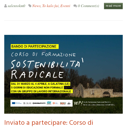
salentokm0
News
,
To kalo fai
,
Eventi
0 Comment(s)
read more
Inviato a partecipare: Corso di