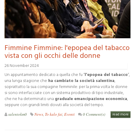
Fimmine Fimmine: l'epopea del tabacco
vista con gli occhi delle donne
26 November 2024
Un appuntamento dedicato a quella che fu “
l’epopea del tabacco
”,
una lunga stagione che
ha cambiato la società salentina
,
soprattutto la sua compagine femminile: per la prima volta le donne
si sono interfacciate con un sistema produttivo di tipo industriale,
che ne ha determinato una
graduale emancipazione economica
,
seppure con grandi limiti dovuti alla società del tempo.
salentokm0
News
,
To kalo fai
,
Eventi
0 Comment(s)
read more