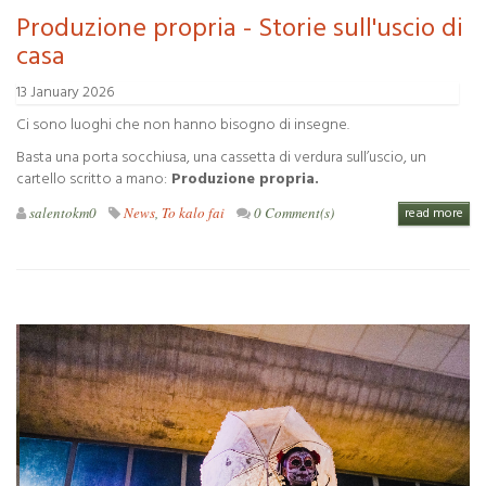
Produzione propria - Storie sull'uscio di
casa
13 January 2026
Ci sono luoghi che non hanno bisogno di insegne.
Basta una porta socchiusa, una cassetta di verdura sull’uscio, un
cartello scritto a mano:
Produzione propria.
salentokm0
News
,
To kalo fai
0 Comment(s)
read more